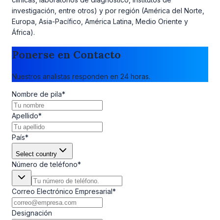
investigación, entre otros) y por región (América del Norte,
Europa, Asia-Pacífico, América Latina, Medio Oriente y
África).
Ponerse en Contacto
Nuestros analistas responden en 24 horas.
Nombre de pila
*
Apellido
*
País
*
Select country
Número de teléfono
*
Correo Electrónico Empresarial
*
Designación