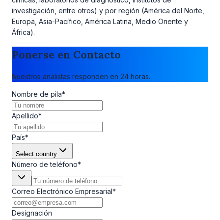
investigación, entre otros) y por región (América del Norte,
Europa, Asia-Pacífico, América Latina, Medio Oriente y
África).
Ponerse en Contacto
Nuestros analistas responden en 24 horas.
Nombre de pila
*
Apellido
*
País
*
Select country
Número de teléfono
*
Correo Electrónico Empresarial
*
Designación