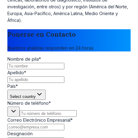
investigación, entre otros) y por región (América del Norte,
Europa, Asia-Pacífico, América Latina, Medio Oriente y
África).
Ponerse en Contacto
Nuestros analistas responden en 24 horas.
Nombre de pila
*
Apellido
*
País
*
Select country
Número de teléfono
*
Correo Electrónico Empresarial
*
Designación