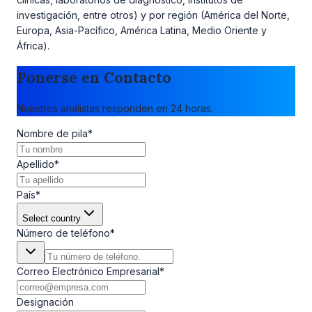
investigación, entre otros) y por región (América del Norte,
Europa, Asia-Pacífico, América Latina, Medio Oriente y
África).
Ponerse en Contacto
Nuestros analistas responden en 24 horas.
Nombre de pila
*
Apellido
*
País
*
Select country
Número de teléfono
*
Correo Electrónico Empresarial
*
Designación