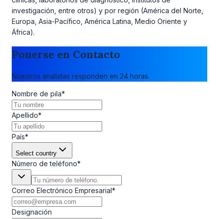
investigación, entre otros) y por región (América del Norte,
Europa, Asia-Pacífico, América Latina, Medio Oriente y
África).
Ponerse en Contacto
Nuestros analistas responden en 24 horas.
Nombre de pila
*
Apellido
*
País
*
Select country
Número de teléfono
*
Correo Electrónico Empresarial
*
Designación