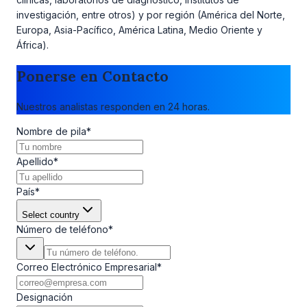
investigación, entre otros) y por región (América del Norte,
Europa, Asia-Pacífico, América Latina, Medio Oriente y
África).
Ponerse en Contacto
Nuestros analistas responden en 24 horas.
Nombre de pila
*
Apellido
*
País
*
Select country
Número de teléfono
*
Correo Electrónico Empresarial
*
Designación