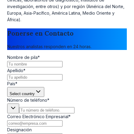
investigación, entre otros) y por región (América del Norte,
Europa, Asia-Pacífico, América Latina, Medio Oriente y
África).
Ponerse en Contacto
Nuestros analistas responden en 24 horas.
Nombre de pila
*
Apellido
*
País
*
Select country
Número de teléfono
*
Correo Electrónico Empresarial
*
Designación