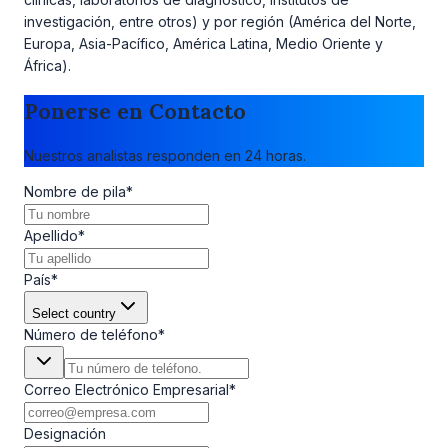
investigación, entre otros) y por región (América del Norte,
Europa, Asia-Pacífico, América Latina, Medio Oriente y
África).
Ponerse en Contacto
Nuestros analistas responden en 24 horas.
Nombre de pila
*
Apellido
*
País
*
Select country
Número de teléfono
*
Correo Electrónico Empresarial
*
Designación