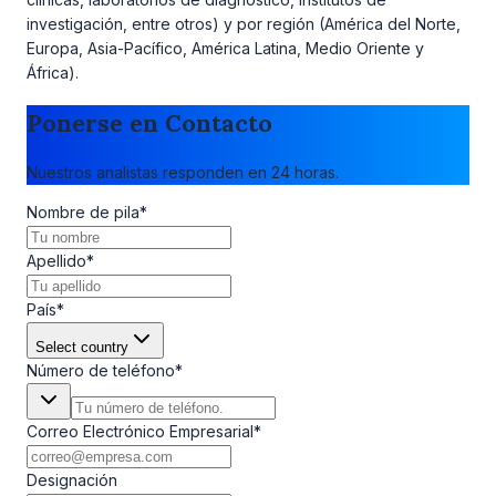
investigación, entre otros) y por región (América del Norte,
Europa, Asia-Pacífico, América Latina, Medio Oriente y
África).
Ponerse en Contacto
Nuestros analistas responden en 24 horas.
Nombre de pila
*
Apellido
*
País
*
Select country
Número de teléfono
*
Correo Electrónico Empresarial
*
Designación