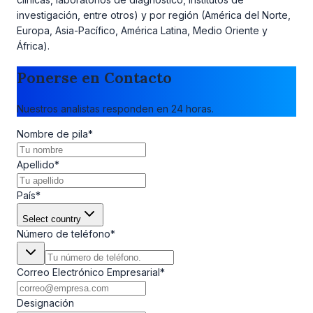
investigación, entre otros) y por región (América del Norte,
Europa, Asia-Pacífico, América Latina, Medio Oriente y
África).
Ponerse en Contacto
Nuestros analistas responden en 24 horas.
Nombre de pila
*
Apellido
*
País
*
Select country
Número de teléfono
*
Correo Electrónico Empresarial
*
Designación