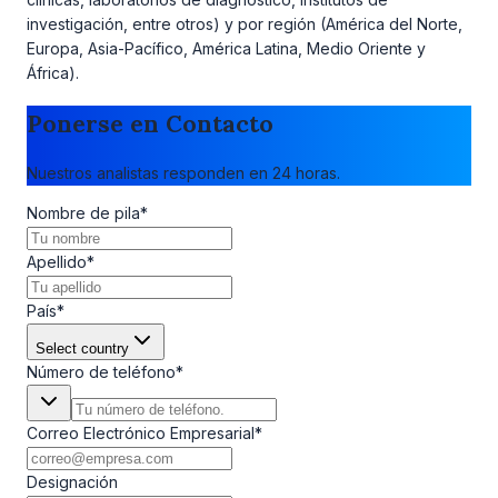
investigación, entre otros) y por región (América del Norte,
Europa, Asia-Pacífico, América Latina, Medio Oriente y
África).
Ponerse en Contacto
Nuestros analistas responden en 24 horas.
Nombre de pila
*
Apellido
*
País
*
Select country
Número de teléfono
*
Correo Electrónico Empresarial
*
Designación