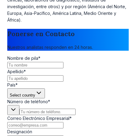
investigación, entre otros) y por región (América del Norte,
Europa, Asia-Pacífico, América Latina, Medio Oriente y
África).
Ponerse en Contacto
Nuestros analistas responden en 24 horas.
Nombre de pila
*
Apellido
*
País
*
Select country
Número de teléfono
*
Correo Electrónico Empresarial
*
Designación