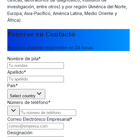
investigación, entre otros) y por región (América del Norte,
Europa, Asia-Pacífico, América Latina, Medio Oriente y
África).
Ponerse en Contacto
Nuestros analistas responden en 24 horas.
Nombre de pila
*
Apellido
*
País
*
Select country
Número de teléfono
*
Correo Electrónico Empresarial
*
Designación