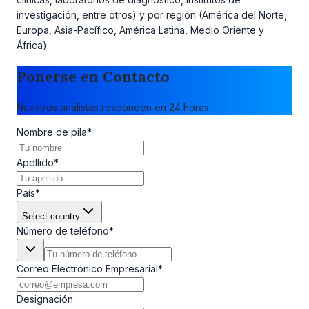
investigación, entre otros) y por región (América del Norte,
Europa, Asia-Pacífico, América Latina, Medio Oriente y
África).
Ponerse en Contacto
Nuestros analistas responden en 24 horas.
Nombre de pila
*
Apellido
*
País
*
Select country
Número de teléfono
*
Correo Electrónico Empresarial
*
Designación