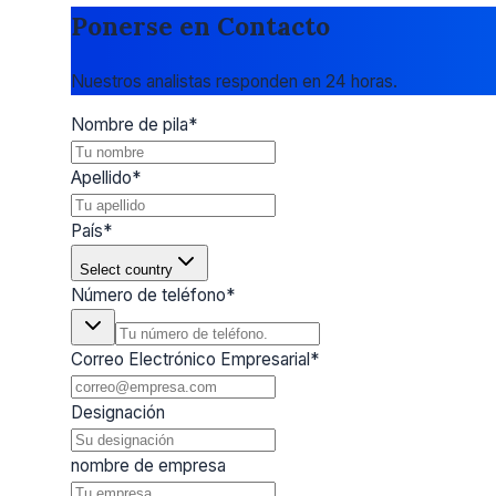
Ponerse en Contacto
Nuestros analistas responden en 24 horas.
Nombre de pila
*
Apellido
*
País
*
Select country
Número de teléfono
*
Correo Electrónico Empresarial
*
Designación
nombre de empresa