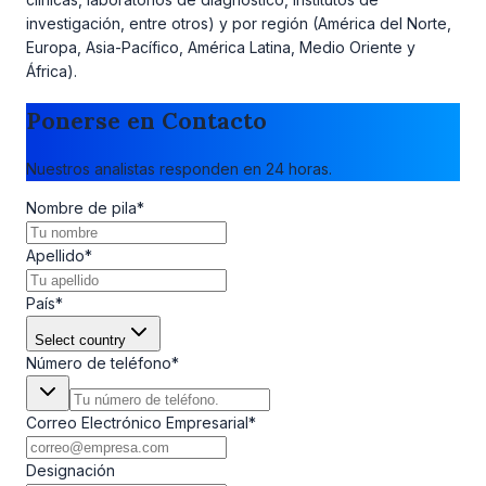
investigación, entre otros) y por región (América del Norte,
Europa, Asia-Pacífico, América Latina, Medio Oriente y
África).
Ponerse en Contacto
Nuestros analistas responden en 24 horas.
Nombre de pila
*
Apellido
*
País
*
Select country
Número de teléfono
*
Correo Electrónico Empresarial
*
Designación