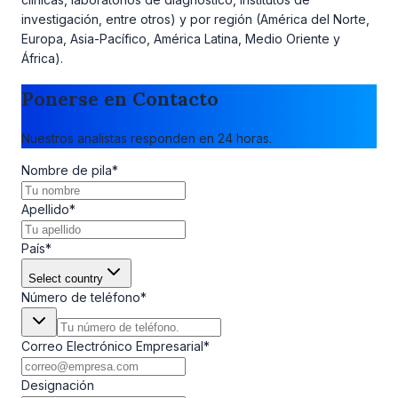
investigación, entre otros) y por región (América del Norte,
Europa, Asia-Pacífico, América Latina, Medio Oriente y
África).
Ponerse en Contacto
Nuestros analistas responden en 24 horas.
Nombre de pila
*
Apellido
*
País
*
Select country
Número de teléfono
*
Correo Electrónico Empresarial
*
Designación