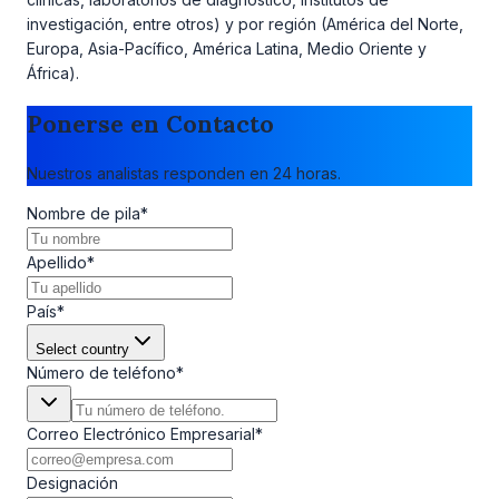
investigación, entre otros) y por región (América del Norte,
Europa, Asia-Pacífico, América Latina, Medio Oriente y
África).
Ponerse en Contacto
Nuestros analistas responden en 24 horas.
Nombre de pila
*
Apellido
*
País
*
Select country
Número de teléfono
*
Correo Electrónico Empresarial
*
Designación