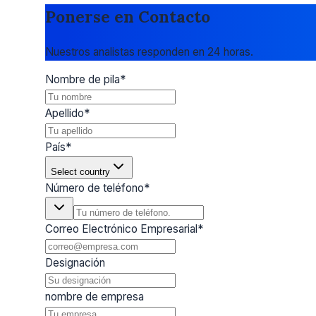
Ponerse en Contacto
Nuestros analistas responden en 24 horas.
Nombre de pila
*
Apellido
*
País
*
Select country
Número de teléfono
*
Correo Electrónico Empresarial
*
Designación
nombre de empresa