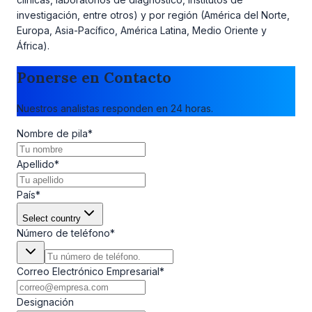
investigación, entre otros) y por región (América del Norte,
Europa, Asia-Pacífico, América Latina, Medio Oriente y
África).
Ponerse en Contacto
Nuestros analistas responden en 24 horas.
Nombre de pila
*
Apellido
*
País
*
Select country
Número de teléfono
*
Correo Electrónico Empresarial
*
Designación