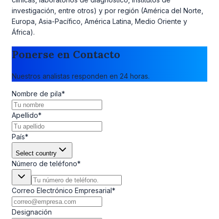
investigación, entre otros) y por región (América del Norte,
Europa, Asia-Pacífico, América Latina, Medio Oriente y
África).
Ponerse en Contacto
Nuestros analistas responden en 24 horas.
Nombre de pila
*
Apellido
*
País
*
Select country
Número de teléfono
*
Correo Electrónico Empresarial
*
Designación