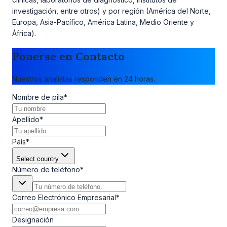
investigación, entre otros) y por región (América del Norte,
Europa, Asia-Pacífico, América Latina, Medio Oriente y
África).
Ponerse en Contacto
Nuestros analistas responden en 24 horas.
Nombre de pila
*
Apellido
*
País
*
Select country
Número de teléfono
*
Correo Electrónico Empresarial
*
Designación