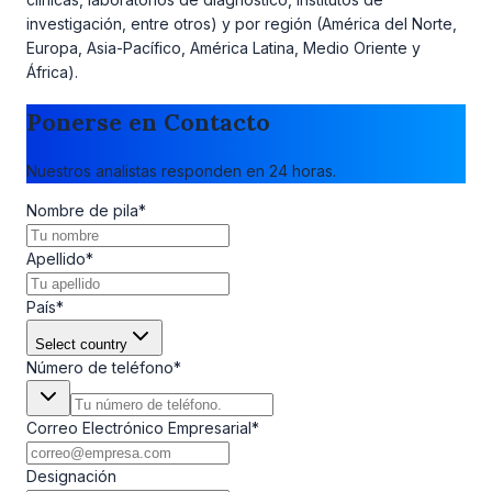
investigación, entre otros) y por región (América del Norte,
Europa, Asia-Pacífico, América Latina, Medio Oriente y
África).
Ponerse en Contacto
Nuestros analistas responden en 24 horas.
Nombre de pila
*
Apellido
*
País
*
Select country
Número de teléfono
*
Correo Electrónico Empresarial
*
Designación