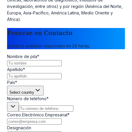
investigación, entre otros) y por región (América del Norte,
Europa, Asia-Pacífico, América Latina, Medio Oriente y
África).
Ponerse en Contacto
Nuestros analistas responden en 24 horas.
Nombre de pila
*
Apellido
*
País
*
Select country
Número de teléfono
*
Correo Electrónico Empresarial
*
Designación