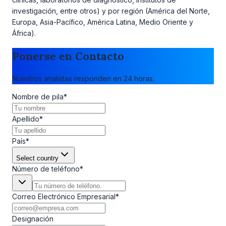
investigación, entre otros) y por región (América del Norte,
Europa, Asia-Pacífico, América Latina, Medio Oriente y
África).
Ponerse en Contacto
Nuestros analistas responden en 24 horas.
Nombre de pila
*
Apellido
*
País
*
Select country
Número de teléfono
*
Correo Electrónico Empresarial
*
Designación