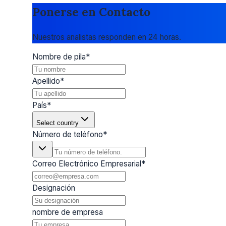
Ponerse en Contacto
Nuestros analistas responden en 24 horas.
Nombre de pila
*
Apellido
*
País
*
Select country
Número de teléfono
*
Correo Electrónico Empresarial
*
Designación
nombre de empresa