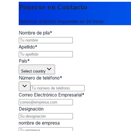
Ponerse en Contacto
Nuestros analistas responden en 24 horas.
Nombre de pila
*
Apellido
*
País
*
Select country
Número de teléfono
*
Correo Electrónico Empresarial
*
Designación
nombre de empresa