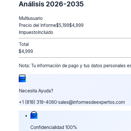
Análisis 2026-2035
Multiusuario
Precio del Informe
$5,199
$4,999
Impuesto
Incluido
Total
$4,999
Nota:
Tu información de pago y tus datos personales es
Necesita Ayuda?
+1 (818) 319-4060
·
sales@informesdeexpertos.com
Nuestras garantías de compra
Confidencialidad 100%