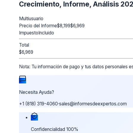
Crecimiento, Informe, Análisis 2
Multiusuario
Precio del Informe
$8,199
$6,969
Impuesto
Incluido
Total
$6,969
Nota:
Tu información de pago y tus datos personales es
Necesita Ayuda?
+1 (818) 319-4060
·
sales@informesdeexpertos.com
Nuestras garantías de compra
Confidencialidad 100%