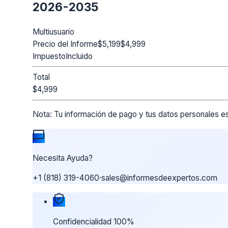
2026-2035
Multiusuario
Precio del Informe
$5,199
$4,999
Impuesto
Incluido
Total
$4,999
Nota:
Tu información de pago y tus datos personales es
Necesita Ayuda?
+1 (818) 319-4060
·
sales@informesdeexpertos.com
Nuestras garantías de compra
Confidencialidad 100%