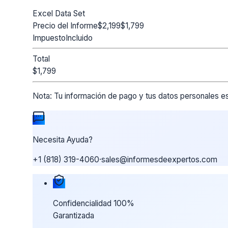
Excel Data Set
Precio del Informe
$2,199
$1,799
Impuesto
Incluido
Total
$1,799
Nota:
Tu información de pago y tus datos personales es
Necesita Ayuda?
+1 (818) 319-4060
·
sales@informesdeexpertos.com
Nuestras garantías de compra
Confidencialidad 100%
Garantizada