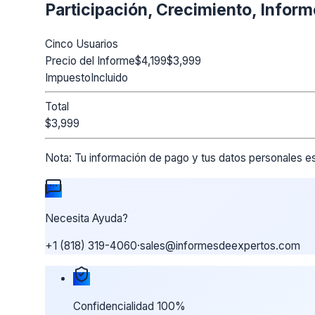
Participación, Crecimiento, Infor
Cinco Usuarios
Precio del Informe
$4,199
$3,999
Impuesto
Incluido
Total
$3,999
Nota:
Tu información de pago y tus datos personales es
Necesita Ayuda?
+1 (818) 319-4060
·
sales@informesdeexpertos.com
Nuestras garantías de compra
Confidencialidad 100%