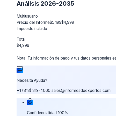
Análisis 2026-2035
Multiusuario
Precio del Informe
$5,199
$4,999
Impuesto
Incluido
Total
$4,999
Nota:
Tu información de pago y tus datos personales es
Necesita Ayuda?
+1 (818) 319-4060
·
sales@informesdeexpertos.com
Nuestras garantías de compra
Confidencialidad 100%