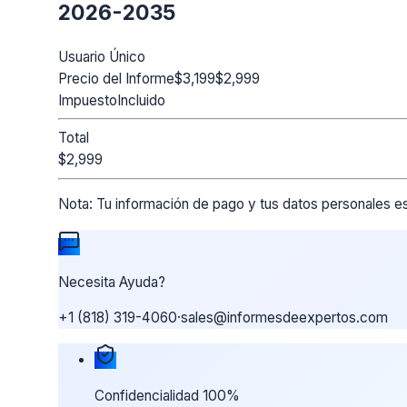
2026-2035
Usuario Único
Precio del Informe
$3,199
$2,999
Impuesto
Incluido
Total
$2,999
Nota:
Tu información de pago y tus datos personales es
Necesita Ayuda?
+1 (818) 319-4060
·
sales@informesdeexpertos.com
Nuestras garantías de compra
Confidencialidad 100%