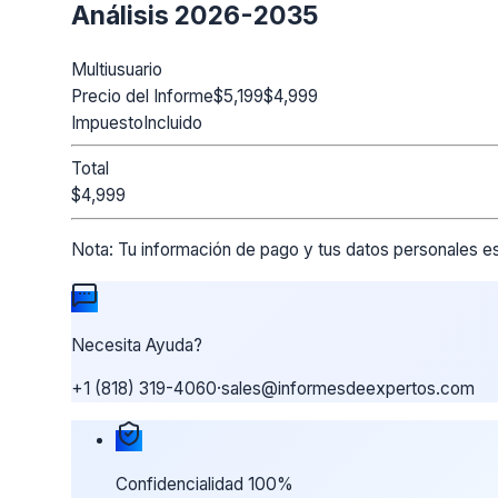
Análisis 2026-2035
Multiusuario
Precio del Informe
$5,199
$4,999
Impuesto
Incluido
Total
$4,999
Nota:
Tu información de pago y tus datos personales es
Necesita Ayuda?
+1 (818) 319-4060
·
sales@informesdeexpertos.com
Nuestras garantías de compra
Confidencialidad 100%