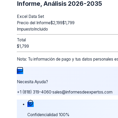
Informe, Análisis 2026-2035
Excel Data Set
Precio del Informe
$2,199
$1,799
Impuesto
Incluido
Total
$1,799
Nota:
Tu información de pago y tus datos personales es
Necesita Ayuda?
+1 (818) 319-4060
·
sales@informesdeexpertos.com
Nuestras garantías de compra
Confidencialidad 100%